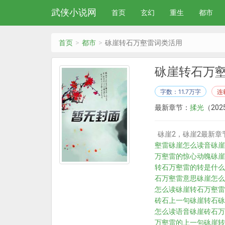
武侠小说网
首页
玄幻
重生
都市
首页
都市
砯崖转石万壑雷词类活用
砯崖转石万
字数：11.7万字
连
最新章节：
揉光
（2025
砯崖2，砯崖2最新章
壑雷
砯崖怎么读音
砯崖
万壑雷的惊心动魄
砯崖
转石万壑雷的转是什么
石万壑雷意思
砯崖怎么
怎么读
砯崖转石万壑雷
砖石上一句
砯崖转石
砯
怎么读语音
砯崖砖石万
万壑雷的上一句
砯崖转