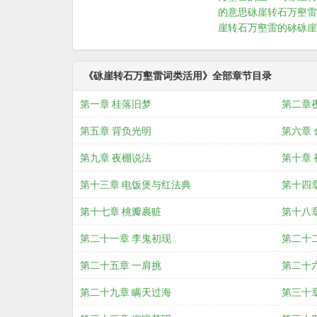
的意思
砯崖转石万壑雷
崖转石万壑雷的砅
砯崖
《砯崖转石万壑雷词类活用》全部章节目录
第一章 桂落旧梦
第二章
第五章 背负光明
第六章 
第九章 夜棚说法
第十章 
第十三章 电饭煲与红法典
第十四
第十七章 桃瓣裹赃
第十八
第二十一章 李鬼初现
第二十
第二十五章 一肩挑
第二十
第二十九章 瞒天过海
第三十