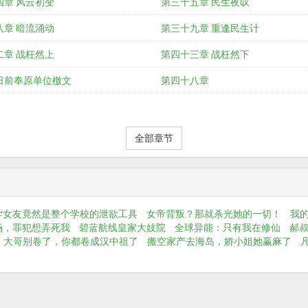
四章 风云初变
第三十五章 民生夜叹
八章 暗流涌动
第三十九章 重逢民生计
二章 战枉然上
第四十三章 战枉然下
日前奉原单位檄文
第四十八章
全部章节
学女友竟然是整个学校的泄欲工具
女帝背叛？那就杀光她的一切！
我
场，罪犯想弄死我
碧蓝航线皇家大妓院
全球异能：只有我在修仙
郝
大哥别卷了，你都卷成汉中祖了
搬空家产去海岛，娇小姐她赢麻了