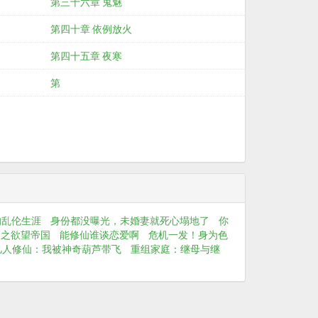
第三十六章 鬼魅
第四十章 依例放火
第四十五章 夜寒
第
的乱伦生涯
身份都没曝光，未婚妻就死心塌地了
你
叔之欲望帝国
能修仙谁谈恋爱啊
危机一发！身为色
凡人修仙：我被神奇葫芦带飞
重组家庭：继母与继