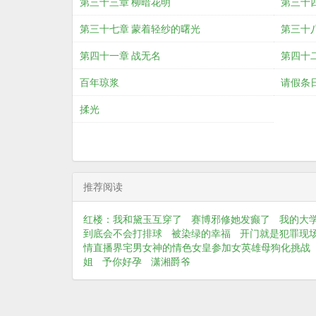
第三十三章 柳暗花明
第三十
第三十七章 蒙着轻纱的曙光
第三十
第四十一章 战无名
第四十
百年琼浆
请假条
揉光
推荐阅读
红楼：我和黛玉互穿了
赛博邪修她发癫了
我的大
到底会不会打排球
被染绿的幸福
开门就是犯罪现
情直播界宅男女神的情色女皇参加女英雄母狗化挑战
姐
予你好孕
潇湘爵爷