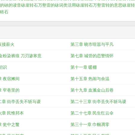
的砅的读音
砯崖转石万壑雷的砯词类活用
砯崖转石万壑雷转的意思
砯崖转
砖石
夜接薪火
第三章 晓市喧嚣与平凡
金粉染裤痕 刀刃渗寒意
第七章 城管的恋警情怀
初识
第十一章 暖棚
章 夜宿摊间
第十五章 热闹与余温
章 窄巷里的
第十九章 血溅金山后巷
二章 街亭丢失不斩马谡
第二十三章 街亭丢失不斩马谡
六章 民惟邦本
第二十七章 民生红云伞
章 瓮中之鳖
第三十一章 巾帼凋零