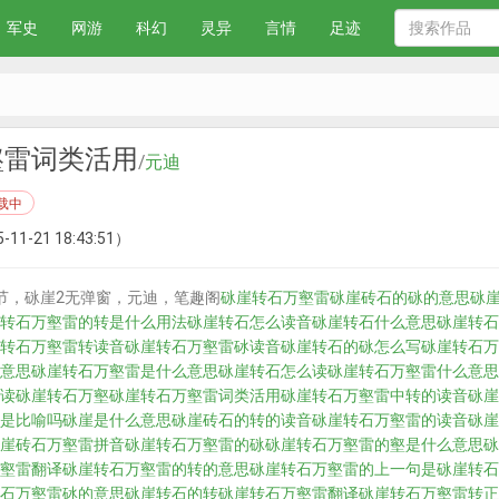
军史
网游
科幻
灵异
言情
足迹
壑雷词类活用
/
元迪
载中
-11-21 18:43:51）
节，砯崖2无弹窗，元迪，笔趣阁
砯崖转石万壑雷
砯崖砖石的砯的意思
砯
转石万壑雷的转是什么用法
砯崖转石怎么读音
砯崖转石什么意思
砯崖转石
转石万壑雷转读音
砯崖转石万壑雷砅读音
砯崖转石的砯怎么写
砯崖转石万
意思
砯崖转石万壑雷是什么意思
砯崖转石怎么读
砯崖转石万壑雷什么意思
读
砯崖转石万壑
砯崖转石万壑雷词类活用
砯崖转石万壑雷中转的读音
砯崖
是比喻吗
砯崖是什么意思
砯崖砖石的转的读音
砯崖转石万壑雷的读音
砯崖
崖砖石万壑雷拼音
砯崖转石万壑雷的砯
砯崖转石万壑雷的壑是什么意思
砯
壑雷翻译
砯崖转石万壑雷的转的意思
砯崖转石万壑雷的上一句是
砯崖转石
石万壑雷砅的意思
砯崖转石的转
砯崖转石万壑雷翻译
砯崖转石万壑雷转正