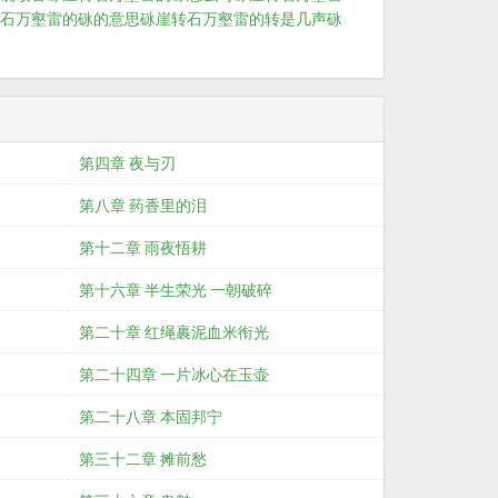
石万壑雷的砯的意思
砯崖转石万壑雷的转是几声
砯
第四章 夜与刃
第八章 药香里的泪
第十二章 雨夜悟耕
第十六章 半生荣光 一朝破碎
第二十章 红绳裹泥血米衔光
第二十四章 一片冰心在玉壶
第二十八章 本固邦宁
第三十二章 摊前愁