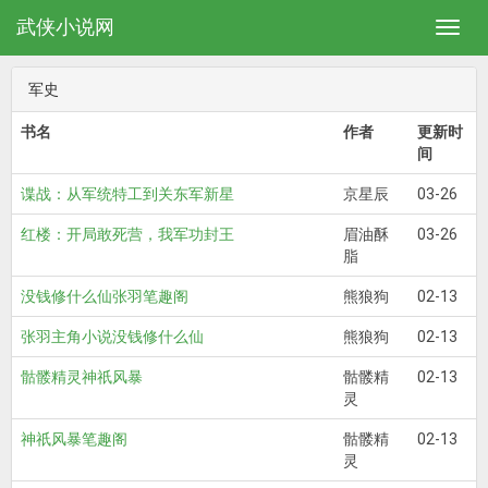
武侠小说网
军史
书名
作者
更新时
间
谍战：从军统特工到关东军新星
京星辰
03-26
红楼：开局敢死营，我军功封王
眉油酥
03-26
脂
没钱修什么仙张羽笔趣阁
熊狼狗
02-13
张羽主角小说没钱修什么仙
熊狼狗
02-13
骷髅精灵神祇风暴
骷髅精
02-13
灵
神祇风暴笔趣阁
骷髅精
02-13
灵