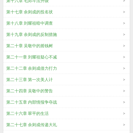
第十六章 毛郑斗法升级
第十七章 余则成的投名状
第十八章 刘耀祖暗中调查
第十九章 余则成的反制措施
第二十章 吴敬中的摇钱树
第二十一章 刘耀祖疑心不减
第二十二章 余则成借力打力
第二十三章 第一次美人计
第二十四章 吴敬中的警告
第二十五章 内部情报争夺战
第二十六章 翠平的生活
第二十七章 余则成传递大礼