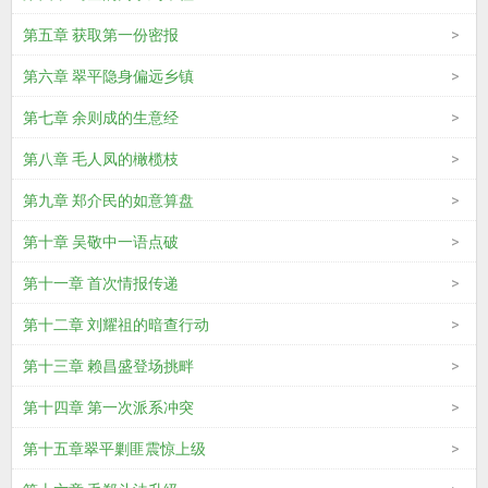
第五章 获取第一份密报
第六章 翠平隐身偏远乡镇
第七章 余则成的生意经
第八章 毛人凤的橄榄枝
第九章 郑介民的如意算盘
第十章 吴敬中一语点破
第十一章 首次情报传递
第十二章 刘耀祖的暗查行动
第十三章 赖昌盛登场挑畔
第十四章 第一次派系冲突
第十五章翠平剿匪震惊上级