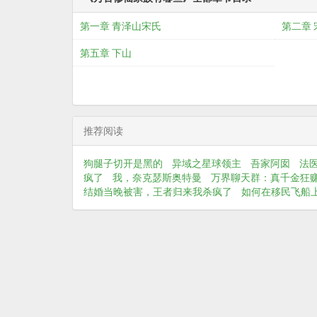
第一章 青泽山宋氏
第二章 
第五章 下山
推荐阅读
狗腿子切开是黑的
异域之星球领主
吾家阿囡
法
疯了
我，奈克瑟斯奥特曼
万界聊天群：真千金狂
结婚当晚被害，王者归来我杀疯了
如何在移民飞船