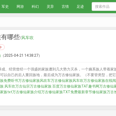
军史
网游
科幻
灵异
言情
足迹
族有哪些
/
风车吹
中
山
（2025-04-21 14:38:27）
养成、经营曾经一个强盛的家族遭到几大势力灭杀，一个嫡系族人带着家
可以自己的后人重回族地，最后成为万古修仙家族。（不要管类型，把它
族免费听书
万古修仙家族风吹车
万古修仙家族风车吹
万古修仙家族在线阅
族 风车吹
万古仙宗
万古修仙家族 百度
万古修仙家族TAT趣书网
万古修仙
家族txt
万古修仙家族介绍
万古修仙家族TXT免费最新章节
修仙家族万古