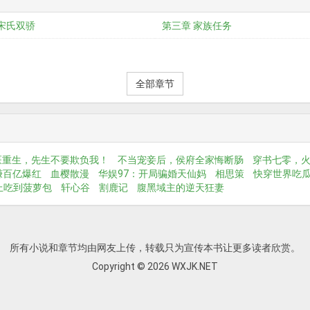
宋氏双骄
第三章 家族任务
全部章节
医重生，先生不要欺负我！
不当宠妾后，侯府全家悔断肠
穿书七零，
赚百亿爆红
血樱散漫
华娱97：开局骗婚天仙妈
相思策
快穿世界吃
上吃到菠萝包
轩心谷
割鹿记
腹黑域主的逆天狂妻
所有小说和章节均由网友上传，转载只为宣传本书让更多读者欣赏。
Copyright © 2026 WXJK.NET