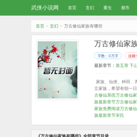
武侠小说网
首页
玄幻
重生
都市
首页
玄幻
万古修仙家族有哪些
万古修仙家
字数：0万字
连载
最新章节：
第五章 下
家族、仙侠、种田、
立家族，希望有朝一日
古修仙系统
万古修仙家
族最新章节
万古修仙家
家族免费阅读
万古修仙
族最新章节宋氏
《万古修仙家族有哪些》全部章节目录