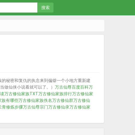
搜索
族的秘密和复仇的执念来到偏僻一个小地方重新建
当做仙侠小说看就可以了。）
万古仙尊百度百科
万
读
万古修仙家族TXT
万古修仙家族排行
万古修仙家
家族有哪些
万古修仙家族佚名
万古修仙群
万古修仙
长青修炼步骤
万古仙尊宗门
万古修仙录
万古修仙家