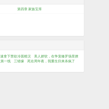
第四章 家族宝库
火速拿下禁欲冷面糙汉
美人娇软，在争宠修罗场里撩
瓜第一线
三错缘
死在周年夜，我重生归来杀疯了