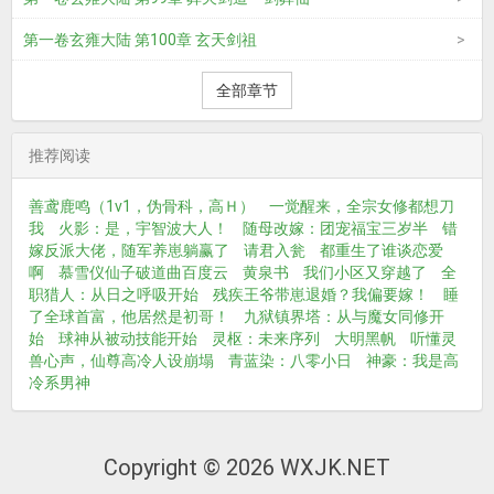
第一卷玄雍大陆 第100章 玄天剑祖
全部章节
推荐阅读
善鸢鹿鸣（1v1，伪骨科，高Ｈ）
一觉醒来，全宗女修都想刀
我
火影：是，宇智波大人！
随母改嫁：团宠福宝三岁半
错
嫁反派大佬，随军养崽躺赢了
请君入瓮
都重生了谁谈恋爱
啊
慕雪仪仙子破道曲百度云
黄泉书
我们小区又穿越了
全
职猎人：从日之呼吸开始
残疾王爷带崽退婚？我偏要嫁！
睡
了全球首富，他居然是初哥！
九狱镇界塔：从与魔女同修开
始
球神从被动技能开始
灵枢：未来序列
大明黑帆
听懂灵
兽心声，仙尊高冷人设崩塌
青蓝染：八零小日
神豪：我是高
冷系男神
Copyright © 2026 WXJK.NET