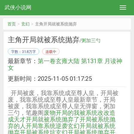
武侠小说网
首页
玄幻
主角开局就被系统抛弃
主角开局就被系统抛弃
/
粥加三勺
字数：31.8万字
连载中
最新章节：
第一卷玄雍大陆 第131章 月读神
女
更新时间：2025-11-05 01:17:25
开局被废，我靠系统成至尊人皇，开局被
废，我靠系统成至尊人皇最新章节，开局
被废，我靠系统成至尊人皇无弹窗，粥加
三勺，笔趣阁
废物开局的我被系统改改造
成天才
开局就被系统抛弃了
开局被系统抛
弃的人
开局靠系统逆袭
玄幻开局就被系统
抛弃
开局被系统坑
玄幻开局被系统抛弃
开