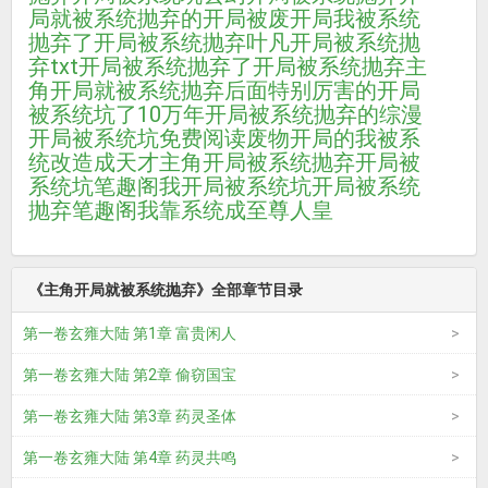
局就被系统抛弃的
开局被废
开局我被系统
抛弃了
开局被系统抛弃叶凡
开局被系统抛
弃txt
开局被系统抛弃了
开局被系统抛弃
主
角开局就被系统抛弃
后面特别厉害的
开局
被系统坑了10万年
开局被系统抛弃的综漫
开局被系统坑免费阅读
废物开局的我被系
统改造成天才
主角开局被系统抛弃
开局被
系统坑笔趣阁
我开局被系统坑
开局被系统
抛弃笔趣阁
我靠系统成至尊人皇
《主角开局就被系统抛弃》全部章节目录
第一卷玄雍大陆 第1章 富贵闲人
第一卷玄雍大陆 第2章 偷窃国宝
第一卷玄雍大陆 第3章 药灵圣体
第一卷玄雍大陆 第4章 药灵共鸣