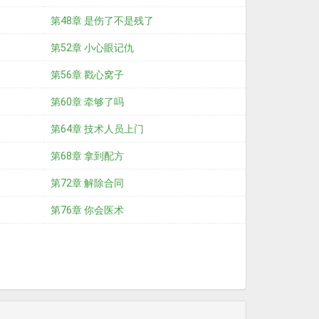
第48章 是伤了不是残了
第52章 小心眼记仇
第56章 戳心窝子
第60章 牵够了吗
第64章 技术人员上门
第68章 拿到配方
第72章 解除合同
第76章 你会医术