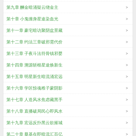
第九章 酬金暗涌疑云绕金主
第十章 小鬼缠身星途染血光
第十一章 豪宅暗访聚阴盆景藏
第十二章 约法三章破邪需代价
第十三章 子夜斗法符骨镇邪婴
第十四章 溯源斩根星途焕新生
第十五章 明星新生暗流涌宏远
第十六章 学区惊魂稚子蒙阴影
第十七章 人造风水焦虑藏黑手
第十八章 直播破局民心即风水
第十九章 宏远反扑黑云欲摧城
第二十章 奠基在即暗流汇百亿