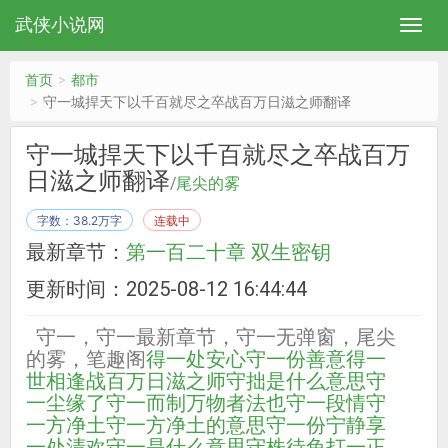
武侠小说网
首页
都市
守一城捍天下以千百就尽之卒战百万日滋之师翻译
守一城捍天下以千百就尽之卒战百万
日滋之师翻译
/
尾尖的雾
字数：38.2万字
连载中
最新章节：
第一百二十章 双生密钥
更新时间：2025-08-12 16:44:44
守一，守一最新章节，守一无弹窗，尾尖
的雾，笔趣阁
得一处安心
守一份善意得一
世相逢
战百万日滋之师
守拙是什么意思
守
一尘缘了
守一而制万物者法也
守一段情
守
一方净土
守一方净土的意思
守一份宁静享
一处清欢
守一是什么意思
守株待兔打一正