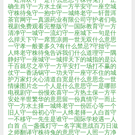
确生肖
守一方水土保一方平安
守一座空城
守株待兔
守一抱中
守一城终老
守一轩普洱
茶官网
守一真源药业有限公司
守护者们电
视剧免费观看完整版
守一国际教育
守一方
清净
守一城
守一流幻
守一座城下一句是什
么
捍天下
守一席荒凉拥一世无双什么意思
一
守孝一般要多久?有什么禁忌?
守拙
守一
人终老
守株待兔告诉我们什么道理
守一隅
静好
守一座城
守一城捍天下的城指的是
以
千百就尽之卒
守一方平安
打一场打不赢的
仗
守一香汤锅
守一功夫
守一座守不住的城
护万家灯火
心清道自宽是什么意思
念一世
情缘图片
念一个人是什么意思
守一是哪部
电视剧
守一份慢欢喜
守一方热土保一方平
安
处半世繁华的意思
留一份真情
守一而止
守一方水土
择一城终老
守一份匠心
等一个
旧人
守一份初心
守一人终老择一人白首
守
一不移
守一先生是谁
守一国际学校
遇一人
白首 点一盏孤灯
守一名字寓意
战百万日滋
之师翻译
守株待兔的意思
守一人
照一方净