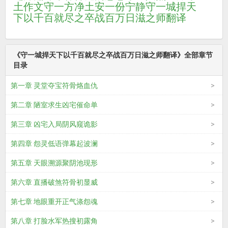
土作文
守一方净土安一份宁静
守一城捍天
下以千百就尽之卒战百万日滋之师翻译
《守一城捍天下以千百就尽之卒战百万日滋之师翻译》全部章节
目录
第一章 灵堂夺宝符骨烙血仇
第二章 陋室求生凶宅催命单
第三章 凶宅入局阴风窥诡影
第四章 怨灵低语弹幕起波澜
第五章 天眼溯源聚阴池现形
第六章 直播破煞符骨初显威
第七章 地眼重开正气涤怨魂
第八章 打脸水军热搜初露角