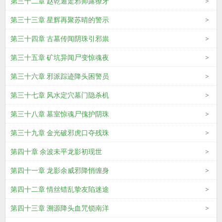
第三十二章 赵乾遁走邪师露獠牙
第三十三章 星辉再聚苏晴的警示
第三十四章 古墓传闻阴珠引邪祟
第三十五章 矿坑异闻尸变惊魂夜
第三十六章 邪派踪迹降头困警员
第三十七章 风水定穴墓门隐杀机
第三十八章 墓室惊魂尸傀护阴珠
第三十九章 金光破邪虎口夺残珠
第四十章 余波未平龙影初现世
第四十一章 龙影余威邪降悄缠身
第四十二章 情丝错乱挚友陷迷途
第四十三章 溯源降头血咒锁南洋