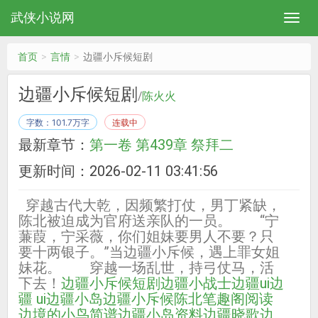
武侠小说网
首页
言情
边疆小斥候短剧
边疆小斥候短剧
/
陈火火
字数：101.7万字
连载中
最新章节：
第一卷 第439章 祭拜二
更新时间：2026-02-11 03:41:56
穿越古代大乾，因频繁打仗，男丁紧缺，
陈北被迫成为官府送亲队的一员。 “宁
蒹葭，宁采薇，你们姐妹要男人不要？只
要十两银子。”当边疆小斥候，遇上罪女姐
妹花。 穿越一场乱世，持弓仗马，活
下去！
边疆小斥候短剧
边疆小战士
边疆ui
边
疆 ui
边疆小岛
边疆小斥候陈北笔趣阁阅读
边境的小鸟简谱
边疆小岛资料
边疆晓歌
边