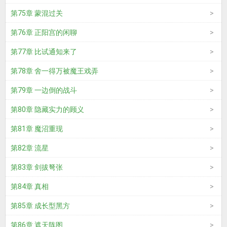
第75章 蒙混过关
第76章 正阳宫的闲聊
第77章 比试通知来了
第78章 舍一得万被魔王戏弄
第79章 一边倒的战斗
第80章 隐藏实力的顾义
第81章 魔沼重现
第82章 流星
第83章 剑拔弩张
第84章 真相
第85章 成长型黑方
第86章 遮天阵图