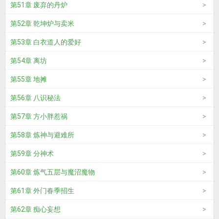
第51章 废弃的丹炉
第52章 乾坤炉与卖米
第53章 白衣道人的爱好
第54章 离坊
第55章 地摊
第56章 八识秘法
第57章 方小胖惹祸
第58章 炼神与避难所
第59章 分神术
第60章 炼气五层与魔沼魔物
第61章 外门春季招生
第62章 痴心妄想