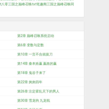
t八零
三国之巅峰召唤txt笔趣阁
三国之巅峰召唤同
第2章 巅峰召唤系统启动
第6章 变数与定数
第10章 一言不合就拔刀
第14章 秦本姓赢 嬴政的赢
第18章 鬼谷子来了
第22章 匆匆四年
第26章 注定霍乱天下的男人
第30章 雪龙驹 九龙戟