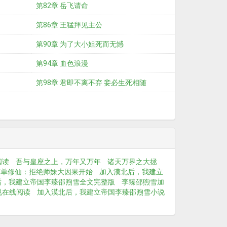
第82章 岳飞请命
第86章 王猛拜见主公
第90章 为了大小姐死而无憾
第94章 血色浪漫
第98章 君即不离不弃 妾必生死相随
阅读
吾与皇座之上，万年又万年
诸天万界之大拯
简单修仙：拒绝师妹大因果开始
加入漠北后，我建立
后，我建立帝国李臻邵煦雪全文完整版
李臻邵煦雪加
说在线阅读
加入漠北后，我建立帝国李臻邵煦雪小说