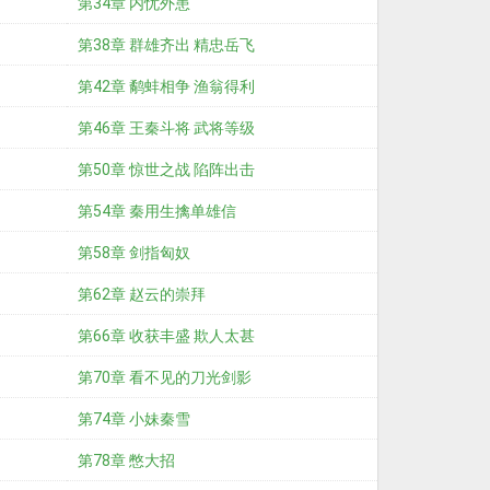
第34章 内忧外患
第38章 群雄齐出 精忠岳飞
第42章 鹬蚌相争 渔翁得利
第46章 王秦斗将 武将等级
第50章 惊世之战 陷阵出击
第54章 秦用生擒单雄信
第58章 剑指匈奴
第62章 赵云的崇拜
第66章 收获丰盛 欺人太甚
第70章 看不见的刀光剑影
第74章 小妹秦雪
第78章 憋大招