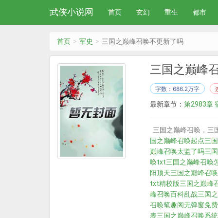
武侠小说网
首页
玄幻
重生
都市
首页
军史
三国之巅峰召唤不更新了吗
三国之巅峰
字数：686.2万字
最新章节：
第2983
三国之巅峰召唤，三
国之巅峰召唤起点
三国
巅峰召唤太监了吗
三国
唤txt
三国之巅峰召唤
阳顶天
三国之巅峰召唤
txt精校版
三国之巅峰召
峰召唤百科
乱战三国之
召唤笔趣阁无弹窗免费
表
三国之巅峰召唤系统