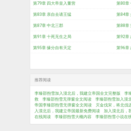
第79章 四大帝皇入董营
第80章
第83章 亲自去请王猛
第84章
第87章 中北三郡
第88章
第91章 十死无生之局
第92章
第95章 缘分自有天定
第96章
推荐阅读
李臻邵煦雪加入漠北后，我建立帝国全文完整版
李
救
李臻邵煦雪无弹窗全文阅读
李臻邵煦雪加入漠
帝国李臻邵煦雪无弹窗全文阅读
灭金伐宋，将北伐
入漠北后，我建立帝国最新免费阅读
加入漠北后，
在线阅读
李臻邵煦雪大概内容
李臻邵煦雪小说在