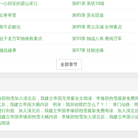
 一心招安的梁山宋江
第81章 系统10级
 众将举贤
第85章 昊在囧途
 黄巾必败论
第89章 黑云压城 女神素贞
 赵子龙万军独骑救素贞
第93章 独战八将 勇闯万军
 越战越勇
第97章 技能连爆
全部章节
臻邵煦雪加入漠北后，我建立帝国无弹窗全文阅读
李臻邵煦雪最新免费
北后，我建立帝国大概内容
明末：我崇祯摆烂怎么了？！
掌门仙路
进行到底
加入漠北后，我建立帝国李臻邵煦雪最新免费阅读
加入漠北
我建立帝国李臻邵煦雪大概内容
李臻邵煦雪加入漠北后，我建立帝国小
线阅读