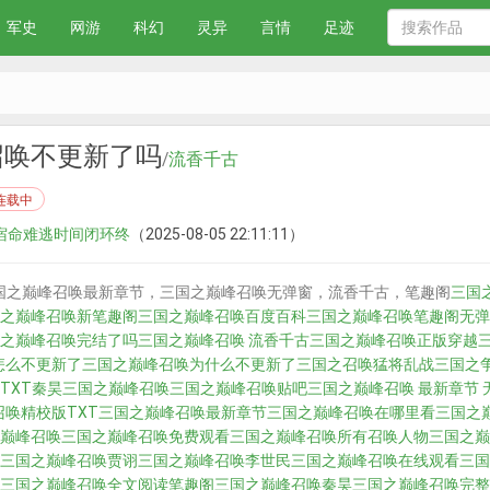
军史
网游
科幻
灵异
言情
足迹
召唤不更新了吗
/
流香千古
连载中
章 宿命难逃时间闭环终
（2025-08-05 22:11:11）
国之巅峰召唤最新章节，三国之巅峰召唤无弹窗，流香千古，笔趣阁
三国
之巅峰召唤新笔趣阁
三国之巅峰召唤百度百科
三国之巅峰召唤笔趣阁无弹
之巅峰召唤完结了吗
三国之巅峰召唤 流香千古
三国之巅峰召唤正版
穿越
怎么不更新了
三国之巅峰召唤为什么不更新了
三国之召唤猛将
乱战三国之
TXT
秦昊三国之巅峰召唤
三国之巅峰召唤贴吧
三国之巅峰召唤 最新章节 
唤精校版TXT
三国之巅峰召唤最新章节
三国之巅峰召唤在哪里看
三国之
巅峰召唤
三国之巅峰召唤免费观看
三国之巅峰召唤所有召唤人物
三国之巅
三国之巅峰召唤贾诩
三国之巅峰召唤李世民
三国之巅峰召唤在线观看
三国
三国之巅峰召唤全文阅读笔趣阁
三国之巅峰召唤秦昊
三国之巅峰召唤完整