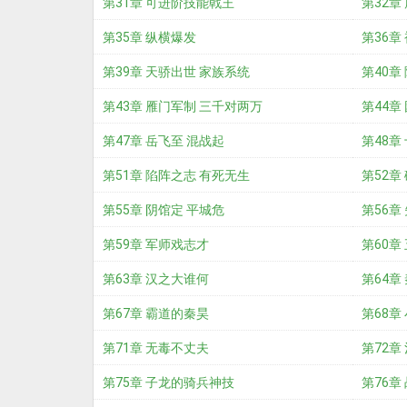
第31章 可进阶技能戟王
第32章
第35章 纵横爆发
第36章
第39章 天骄出世 家族系统
第40章
第43章 雁门军制 三千对两万
第44章
第47章 岳飞至 混战起
第48章
第51章 陷阵之志 有死无生
第52章
第55章 阴馆定 平城危
第56章
第59章 军师戏志才
第60章
第63章 汉之大谁何
第64章
第67章 霸道的秦昊
第68章
第71章 无毒不丈夫
第72章
第75章 子龙的骑兵神技
第76章