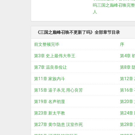
吗
三国之巅峰召唤完整
人
《三国之巅峰召唤不更新了吗》全部章节目录
前文整顿完毕
序
第3章 史上最伟大帝王
第4章 
第7章 温良恭俭让
第8章 
第11章 家族内斗
第12章
第15章 逼子杀兄 用心良苦
第16章
第19章 名声初显
第20章
第23章 新太平教
第24章
第27章 黄巾隐患 汉室作死
第28章