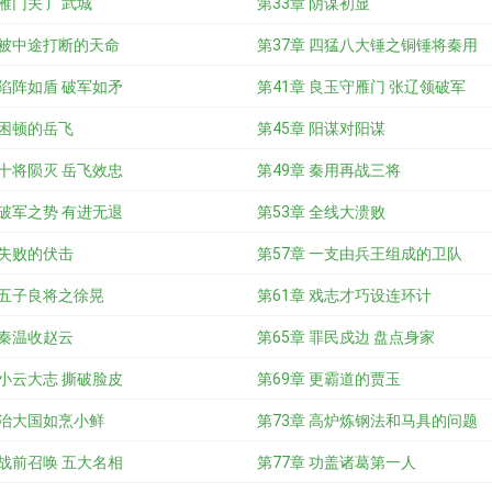
 雁门关 广武城
第33章 阴谋初显
 被中途打断的天命
第37章 四猛八大锤之铜锤将秦用
 陷阵如盾 破军如矛
第41章 良玉守雁门 张辽领破军
 困顿的岳飞
第45章 阳谋对阳谋
 十将陨灭 岳飞效忠
第49章 秦用再战三将
 破军之势 有进无退
第53章 全线大溃败
 失败的伏击
第57章 一支由兵王组成的卫队
 五子良将之徐晃
第61章 戏志才巧设连环计
 秦温收赵云
第65章 罪民戍边 盘点身家
 小云大志 撕破脸皮
第69章 更霸道的贾玉
 治大国如烹小鲜
第73章 高炉炼钢法和马具的问题
 战前召唤 五大名相
第77章 功盖诸葛第一人