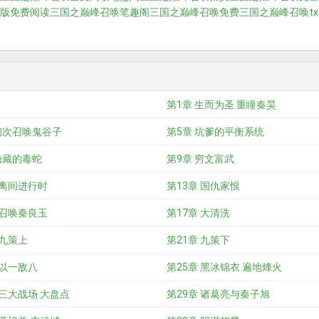
版免费阅读
三国之巅峰召唤笔趣阁
三国之巅峰召唤免费
三国之巅峰召唤tx
第1章 生而为圣 重瞳秦昊
初次召唤鬼谷子
第5章 坑爹的平衡系统
隐藏的毒蛇
第9章 穷文富武
 离间进行时
第13章 国仇家恨
 召唤秦良玉
第17章 大清洗
 九策上
第21章 九策下
 以一敌八
第25章 黑冰锦衣 遍地烽火
 三大战场 大盘点
第29章 诸葛亮与秦子旭