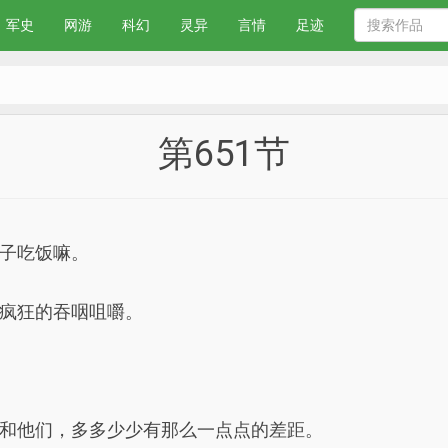
军史
网游
科幻
灵异
言情
足迹
第651节
子吃饭嘛。
疯狂的吞咽咀嚼。
和他们，多多少少有那么一点点的差距。