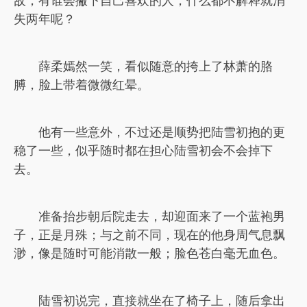
敌，有谁会撇下自己喜欢的人，什么都不解释就消
失两年呢？
薛柔嫣然一笑，看似随意的挎上了林萧的胳
膊，脸上带着微微红晕。
他有一些意外，不过还是顺势把陆雪初抱的更
稳了一些，似乎随时都在担心陆雪初会不会掉下
去。
准备抬步朝后院走去，却迎面来了一个蓝袍男
子，正是月殊；与之前不同，现在的他身周气息飘
渺，像是随时可能消散一般；脸色苍白毫无血色。
陆雪初说完，直接就坐在了椅子上，随后拿出