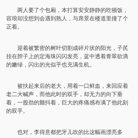
两人要了个包厢，本打算安安静静的吃顿饭，
容琅却没想到会遇到熟人，与席景在楼道里撞了个
正着。
迎着被繁密的树叶切割成碎片状的阳光，子芪
挂在脖子上的定海珠闪闪发亮，蓝中透着青翠欲滴
的嫩绿，闪出的光似乎也充满生机。
被扶起来后的老大，用着一口鲜血，来回应着
老二大喊声，而他此时的双手，却无力的向下垂
着，一股劲的颤抖着，巨大的疼痛感布满了他此刻
的双手。
也对，李得意都把牙儿吹的比这幅画漂亮多