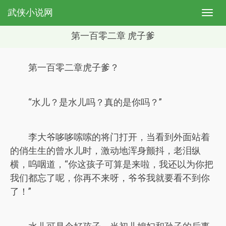
武侠小说网
第一百零二章 虎子爹
第一百零二章虎子爹？
“水儿？是水儿吗？真的是你吗？”
李大爷哆哆嗦嗦的将门打开，当看到外面站着
的俏生生的曾水儿时，激动地浑身颤抖，老泪纵
横，呜咽道，“你这孩子可算是来啦，我还以为你把
我们都忘了呢，你再不来呀，爷爷我就要看不到你
了！”