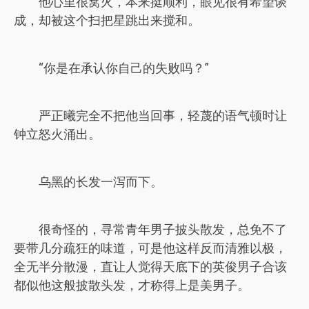
他心里很窝火，本来挺顺利，眼见很有希望谈
成，却被这个扫把星跳出来搅和。
“你是在承认你自己的失败吗？”
严正曦完全不把他当回事，轻蔑的语气顿时让
钟立怒火涌出。
乌黑的长发一泻而下。
很奇怪的，寻常青年男子披头散发，总免不了
要带几分疏狂的味道，可是他这样反而清雅以极，
全无半分散漫，直让人觉得天底下的英俊男子合该
都似他这般披散头发，才称得上是美男子。