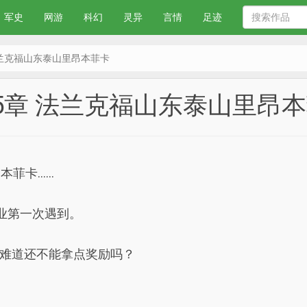
军史
网游
科幻
灵异
言情
足迹
法兰克福山东泰山里昂本菲卡
5章 法兰克福山东泰山里昂
本菲卡……
业第一次遇到。
难道还不能拿点奖励吗？