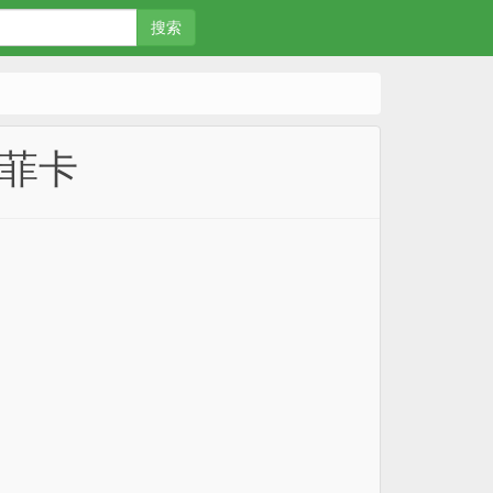
搜索
本菲卡