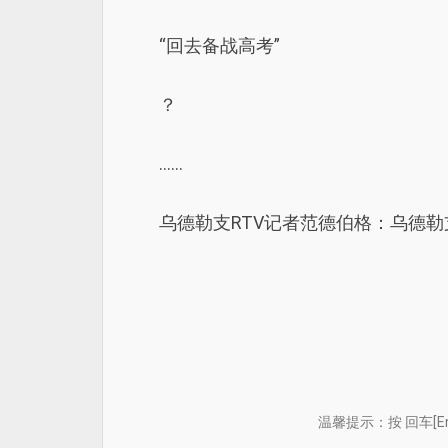
“回去备战高考”
？
……
乌德勒支RTV记者范德伯格：乌德
温馨提示：按 回车[E