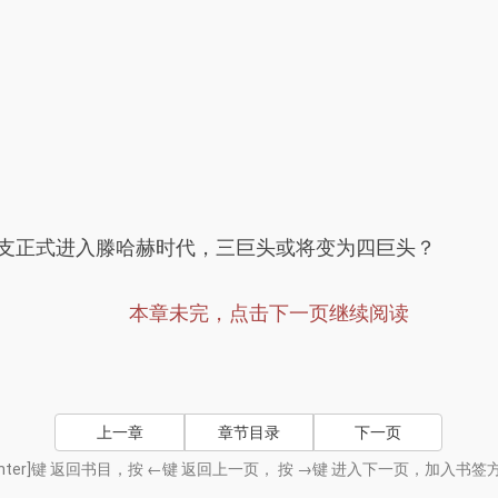
勒支正式进入滕哈赫时代，三巨头或将变为四巨头？
本章未完，点击下一页继续阅读
上一章
章节目录
下一页
nter]键 返回书目，按 ←键 返回上一页， 按 →键 进入下一页，加入