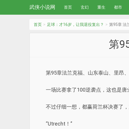
武侠小说网
首页
玄幻
重生
都市
首页
足球：才16岁，让我退役复出？
第95章 
第9
第95章法兰克福、山东泰山、里昂、
一场比赛拿了100逆袭点，这也是唐
不过仔细一想，都赢荷兰杯决赛了，
“Utrecht！”