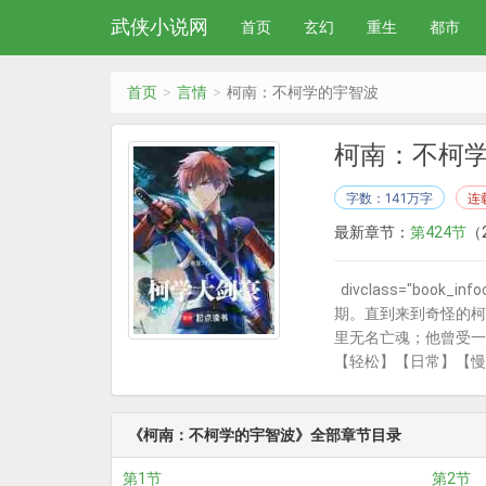
武侠小说网
首页
玄幻
重生
都市
首页
言情
柯南：不柯学的宇智波
柯南：不柯
字数：141万字
连
最新章节：
第424节
（2
divclass="boo
期。直到来到奇怪的柯
里无名亡魂；他曾受一
【轻松】【日常】【慢
《柯南：不柯学的宇智波》全部章节目录
第1节
第2节