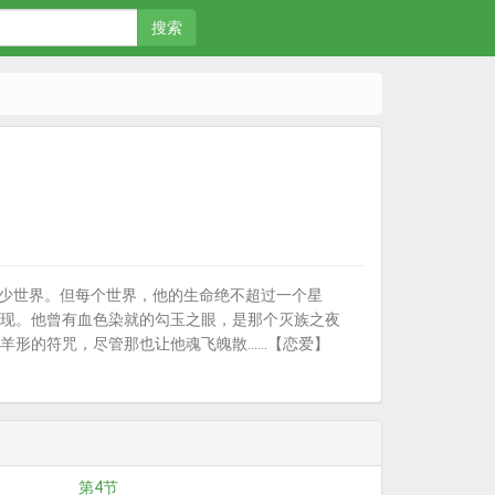
搜索
不清自己穿越了多少世界。但每个世界，他的生命绝不超过一个星
现。他曾有血色染就的勾玉之眼，是那个灭族之夜
符咒，尽管那也让他魂飞魄散......【恋爱】
第4节