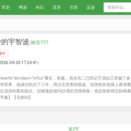
军史
网游
科幻
灵异
言情
足迹
学的宇智波
/
南宫777
载中
026-04-20 17:24:41）
k_infoclearfix"divclass="infos"重生，穿越，清水浩二已经记
学世界，他成功的活了三年，而过去世界的痕迹，也突然在他身上逐渐重
位流浪剑客的指点，但难逃恕瑞玛沙漠的无情吞噬；他还曾获得过刻画着羊形的
节奏】【无郁闷】
第3节