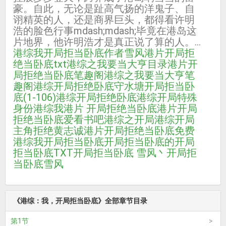
豪。自此，无论是趾高气扬的洋鬼子、自
诩精英的人，还是商界巨头，都得看许明
浩的脸色行事mdash;mdash;毕竟在港岛这
片地界，他许明浩才是真正说了算的人。...
港综我开局拒当卧底作者雪风
港片开局拒
绝当卧底txt
港综之我要当大亨目录
港片开
局拒绝当卧底笔趣阁
港综之我要当大亨笔
趣阁
港综开局拒绝卧底守水塘
开局拒当卧
底(1-106)
港综开局拒绝卧底
港综开局特殊
身份
港综我
港片 开局拒绝当卧底
港片开局
拒绝当卧底爱看书吧
港综之开局
港综开局
主角拒绝黄志诚
港片开局拒绝当卧底免费
港综我开局拒当卧底
开局拒当卧底的
开局
拒当卧底TXT
开局拒当卧底 雪风丶
开局拒
当卧底雪风
《港综：我，开局拒当卧底》全部章节目录
第1节