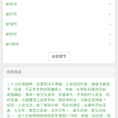
第96节
第97节
第98节
第99节
第100节
全部章节
推荐阅读
二八大杠摆烧烤，老婆死活不离婚
人在综武钓鱼，修炼天赋逆
天
综漫，不正常世界的恶魔猎人
华娱，从帮影后驱邪开始
家族崛起：我有一卷万法道经
穿越诸天：开局契约小龙女
同
时穿越，从颠覆顶上战争开始
我所有职业，天赋全是神级？
综武：人在北凉，捡了南宫仆射
苟在武庚纪，从秦时开始无
敌
大主宰：我荒古圣体，当为天帝！
诸天武侠：家父步惊
云！
这个主角明明很强却异常谨慎1-1500
举报！四合院：洞