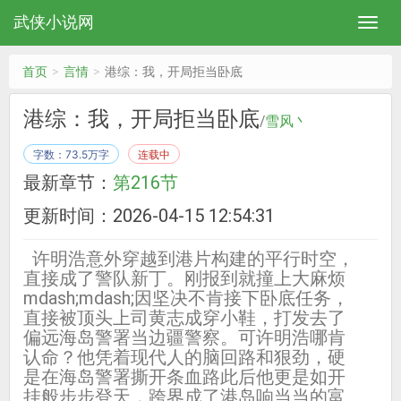
武侠小说网
首页
言情
港综：我，开局拒当卧底
港综：我，开局拒当卧底
/
雪风丶
字数：73.5万字
连载中
最新章节：
第216节
更新时间：2026-04-15 12:54:31
许明浩意外穿越到港片构建的平行时空，
直接成了警队新丁。刚报到就撞上大麻烦
mdash;mdash;因坚决不肯接下卧底任务，
直接被顶头上司黄志成穿小鞋，打发去了
偏远海岛警署当边疆警察。可许明浩哪肯
认命？他凭着现代人的脑回路和狠劲，硬
是在海岛警署撕开条血路此后他更是如开
挂般步步登天，跨界成了港岛响当当的富