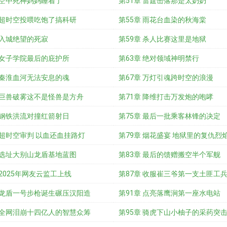
 空中死神妈妈睡着了
第51章 雷霆击落那是太奶奶
 超时空投喂吃饱了搞科研
第55章 雨花台血染的秋海棠
 入城绝望的死寂
第59章 杀人比赛这里是地狱
 女子学院最后的庇护所
第63章 绝对领域神明禁行
 秦淮血河无法安息的魂
第67章 万灯引魂跨时空的浪漫
章 巨兽破雾这不是怪兽是方舟
第71章 降维打击万发炮的咆哮
 钢铁洪流对撞红箭射日
第75章 最后一批乘客林锋的决定
 超时空审判 以血还血挂路灯
第79章 烟花盛宴 地狱里的复仇烈
 选址大别山龙盾基地蓝图
第83章 最后的馈赠搬空半个军舰
 2025年网友云监工上线
第87章 收服崔三爷第一支土匪工
章 龙盾一号步枪诞生碾压汉阳造
第91章 点亮落鹰涧第一座水电站
章 全网泪崩十四亿人的智慧众筹
第95章 骑虎下山小柚子的采药突