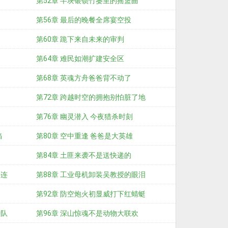
第52章 半块银锁竹篓里的摇篮曲
第56章 最后的晚餐全席宴空投
第60章 跪下来自未来的审判
第64章 难民如潮扩建安全区
第68章 英魂方舟爸爸背不动了
第72章 跨越时空的拥抱别怕脏了地
第76章 幽灵潜入 今夜猎杀时刻
焰
第80章 空中重逢 爸爸是大英雄
第84章 土匪来袭不是送快递的
兵连
第88章 工业母机卸装吴教授的眼泪
第92章 防空炮火初显威打下红蜻蜓
击队
第96章 深山惊魂不是动物大联欢