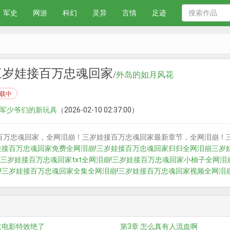
军史
网游
科幻
灵异
言情
足迹
三岁娃接百万忠魂回家
/
外岛的如月风花
载中
 空军少爷们的新玩具
（2026-02-10 02:37:00）
百万忠魂回家，全网泪崩！三岁娃接百万忠魂回家最新章节，全网泪崩！
娃接百万忠魂回家免费
全网泪崩!三岁娃接百万忠魂回家归归
全网泪崩三岁
三岁娃接百万忠魂回家txt
全网泪崩!三岁娃接百万忠魂回家小柚子
全网泪
!三岁娃接百万忠魂回家全集
全网泪崩!三岁娃接百万忠魂回家视频
全网泪
这电影特效绝了
第3章 怎么真有人流血啊