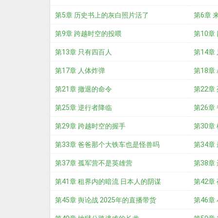
第5章 历史书上的灰白照片活了
第6章
第9章 跨越时空的投喂
第10章
第13章 只有四百人
第14
第17章 人体炸弹
第18章
第21章 撤退的命令
第22章
第25章 逆行者降临
第26章
第29章 跨越时空的握手
第30章
第33章 爸爸那个大铁车也是怪兽吗
第34章
第37章 孤军营不是英雄营
第38章
第41章 租界内的暗流 日本人的阴谋
第42章
第45章 舆论战 2025年的直播带货
第46章