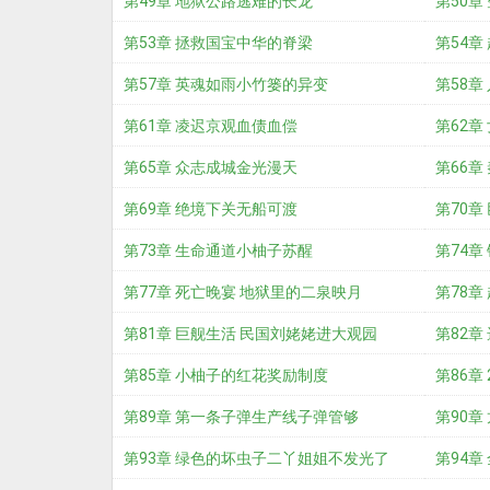
第49章 地狱公路逃难的长龙
第50章
第53章 拯救国宝中华的脊梁
第54章
第57章 英魂如雨小竹篓的异变
第58章
第61章 凌迟京观血债血偿
第62章
第65章 众志成城金光漫天
第66章
第69章 绝境下关无船可渡
第70
第73章 生命通道小柚子苏醒
第74章
第77章 死亡晚宴 地狱里的二泉映月
第78章
第81章 巨舰生活 民国刘姥姥进大观园
第82章
第85章 小柚子的红花奖励制度
第86章
第89章 第一条子弹生产线子弹管够
第90
第93章 绿色的坏虫子二丫姐姐不发光了
第94