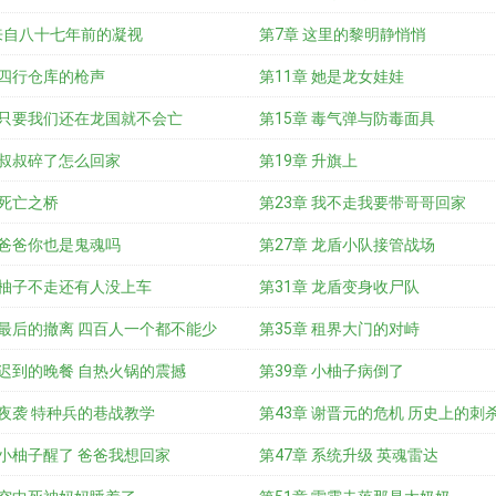
 来自八十七年前的凝视
第7章 这里的黎明静悄悄
 四行仓库的枪声
第11章 她是龙女娃娃
章 只要我们还在龙国就不会亡
第15章 毒气弹与防毒面具
 叔叔碎了怎么回家
第19章 升旗上
 死亡之桥
第23章 我不走我要带哥哥回家
 爸爸你也是鬼魂吗
第27章 龙盾小队接管战场
 柚子不走还有人没上车
第31章 龙盾变身收尸队
 最后的撤离 四百人一个都不能少
第35章 租界大门的对峙
 迟到的晚餐 自热火锅的震撼
第39章 小柚子病倒了
 夜袭 特种兵的巷战教学
第43章 谢晋元的危机 历史上的刺
 小柚子醒了 爸爸我想回家
第47章 系统升级 英魂雷达