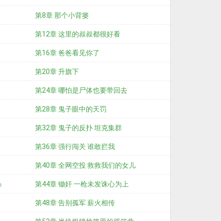
第8章 那个小背篓
第12章 这里的叔叔都很好看
第16章 爸爸看见你了
第20章 升旗下
第24章 哪怕是尸体也要带回去
第28章 鬼子眼中的天罚
第32章 鬼子的反扑 坦克集群
第36章 强行闯关 谁敢拦我
第40章 全网空投 救救我们的女儿
杀
第44章 锄奸 一枪未发诛心为上
第48章 告别孤军 薪火相传