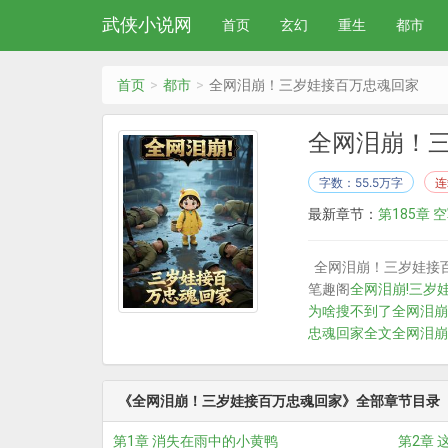
武侠小说网
首页
玄幻
重生
都市
首页
都市
全网泪崩！三岁娃接百万忠魂回家
全网泪崩！
字数：55.5万字
连
最新章节：
第185章
全网泪崩！三岁娃接
笔趣阁
全网泪崩!三岁
为啥搜不到了
全网泪崩
忠魂回家全文
全网泪崩
《全网泪崩！三岁娃接百万忠魂回家》全部章节目录
第1章 消失在雨中的小黄鸭
第2章 