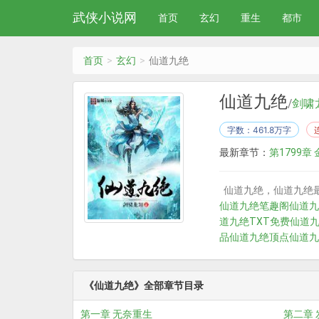
武侠小说网
首页
玄幻
重生
都市
首页
玄幻
仙道九绝
仙道九绝
/
剑啸
字数：461.8万字
最新章节：
第1799章
仙道九绝，仙道九绝
仙道九绝笔趣阁
仙道九
道九绝TXT免费
仙道
品
仙道九绝顶点
仙道九
《仙道九绝》全部章节目录
第一章 无奈重生
第二章