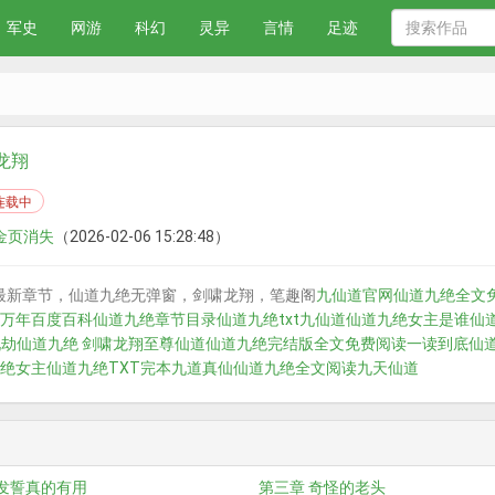
军史
网游
科幻
灵异
言情
足迹
龙翔
连载中
 金页消失
（2026-02-06 15:28:48）
最新章节，仙道九绝无弹窗，剑啸龙翔，笔趣阁
九仙道官网
仙道九绝全文
万年百度百科
仙道九绝章节目录
仙道九绝txt
九仙道
仙道九绝女主是谁
仙
九劫
仙道九绝 剑啸龙翔
至尊仙道
仙道九绝完结版全文免费阅读一读到底
仙
绝女主
仙道九绝TXT完本
九道真仙
仙道九绝全文阅读
九天仙道
 发誓真的有用
第三章 奇怪的老头