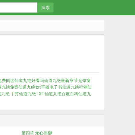
搜索
免费阅读
仙道九绝好看吗
仙道九绝最新章节无弹窗
道九绝免费
仙道九绝txt平板电子书
仙道九绝程翎
仙
道九绝 手打
仙道九绝TXT
仙道九绝百度百科
仙道九
第四章 无心插柳