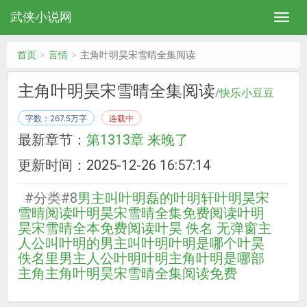
武侠小说网
首页
言情
主角叶明昊宋雪晴全集阅读
主角叶明昊宋雪晴全集阅读
/
快乐小豆豆
字数：267.5万字
连载中
最新章节：
第1313章 来晚了
更新时间：2025-12-26 16:57:14
#分类#8
男主叫叶明磊的
叶明轩
叶明昊宋
雪晴阅读
叶明昊宋雪晴全集免费阅读
叶明
昊宋雪晴全本免费阅读
叶昊 佚名 无弹窗
主
人公叫叶明的
男主叫叶明
叶明是哪个
叶昊
佚名
里男主人公叶明
叶明主角
叶明是哪部
主角
主角叶明昊宋雪晴全集阅读免费