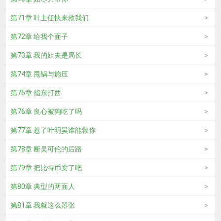
第71章 叶主任快来救我们
第72章 给我个面子
第73章 我的姐夫是局长
第74章 甩锅与施压
第75章 指东打西
第76章 良心被狗吃了吗
第77章 惹了叶明昊谁能救你
第78章 断吴可伦的后路
第79章 把比特币卖了吧
第80章 典型的两面人
第81章 我就这么嚣张