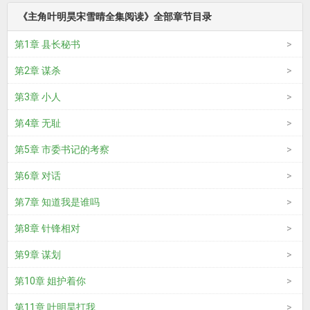
《主角叶明昊宋雪晴全集阅读》全部章节目录
第1章 县长秘书
第2章 谋杀
第3章 小人
第4章 无耻
第5章 市委书记的考察
第6章 对话
第7章 知道我是谁吗
第8章 针锋相对
第9章 谋划
第10章 姐护着你
第11章 叶明昊打我