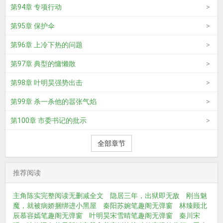
第94章 专项行动
第95章 保护伞
第96章 上冷下热的问题
第97章 典型的慵懒散
第98章 叶明昊强势出击
第99章 杀一杀他的嚣张气焰
第100章 市委书记的批示
全部章节
推荐阅读
主角陈实完整阅读无删减全文
隐居三年，出狱即无敌
刚当魅
魔，就被病娇捆绑进小黑屋
秦阳苏婉笔趣阁无弹窗
林臻顾北
辰慕容嫣笔趣阁无弹窗
叶明昊宋雪晴笔趣阁无弹窗
秦川宋