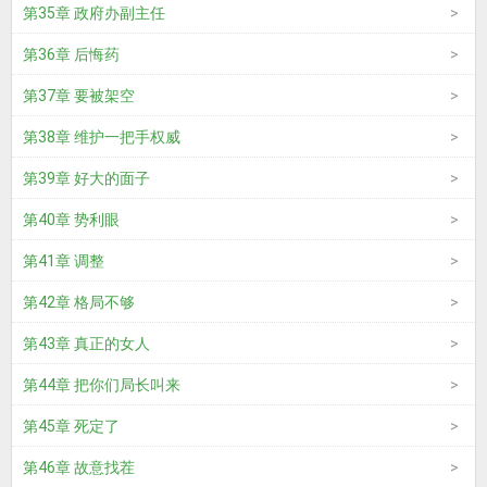
第35章 政府办副主任
第36章 后悔药
第37章 要被架空
第38章 维护一把手权威
第39章 好大的面子
第40章 势利眼
第41章 调整
第42章 格局不够
第43章 真正的女人
第44章 把你们局长叫来
第45章 死定了
第46章 故意找茬