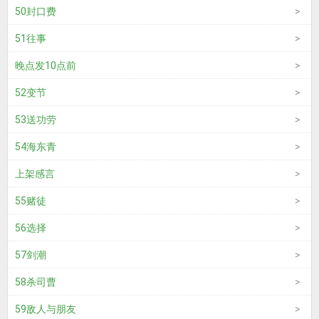
50封口费
51往事
晚点发10点前
52变节
53送功劳
54海东青
上架感言
55赌徒
56选择
57剑潮
58杀司曹
59敌人与朋友