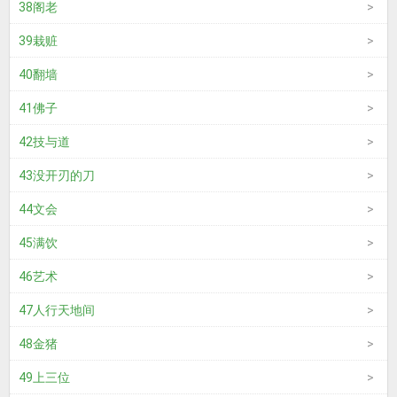
38阁老
39栽赃
40翻墙
41佛子
42技与道
43没开刃的刀
44文会
45满饮
46艺术
47人行天地间
48金猪
49上三位