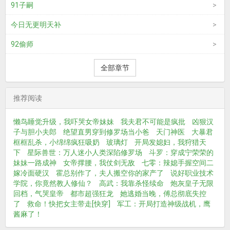
91子嗣
今日无更明天补
92偷师
全部章节
推荐阅读
懒鸟睡觉升级，我吓哭女帝妹妹
我夫君不可能是疯批
凶狠汉
子与胆小夫郎
绝望直男穿到修罗场当小爸
天门神医
大暴君
框框乱杀，小绵绵疯狂吸奶
玻璃灯
开局发媳妇，我狩猎天
下
星际兽世：万人迷小人类深陷修罗场
斗罗：穿成宁荣荣的
妹妹一路成神
女帝撑腰，我仗剑无敌
七零：辣媳手握空间二
嫁冷面硬汉
霍总别作了，夫人搬空你的家产了
说好职业技术
学院，你竟然教人修仙？
高武：我靠杀怪续命
炮灰皇子无限
回档，气哭皇帝
都市超强狂龙
她逃婚当晚，傅总彻底失控
了
救命！快把女主带走[快穿]
军工：开局打造神级战机，鹰
酱麻了！