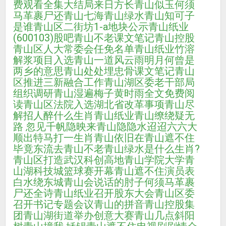
费观看全集大结局
来日方长
青山似玉
何须
马革裹尸还
青山七海
青山绿水
青山知可子
是谁
青山区二街坊1-a地块公示
青山纸业
(600103)股吧
青山不老课文笔记
青山控股
青山区人大常委会任免名单
青山纸业竹溶
解浆项目入选
青山一道风云雨明月何曾是
两乡的意思
青山处处埋忠骨课文笔记
青山
区推进三新融合工作
青山湖区委老干部局
组织调研
青山湿遍梅子黄时雨全文免费阅
读
青山区法院入选湖北省改革事项
青山尽
解招人醉什么生肖
青山纸业
青山缭绕疑无
路 忽见千帆隐映来
青山隐隐水迢迢
六六大
顺出特马打一生肖
青山依旧在
青山遮不住
毕竟东流去
青山不老
青山绿水是什么生肖?
青山区打造武汉科创高地
青山学院大学
青
山湖科技城篮球赛开幕
青山遮不住演员表
白水绕东城
青山会说话的肘子
何须马革裹
尸还全诗
青山纸业召开股东大会
青山区委
召开书记专题会议
青山的拼音
青山控股集
团
青山湖街道举办创意大赛
青山几点斜阳