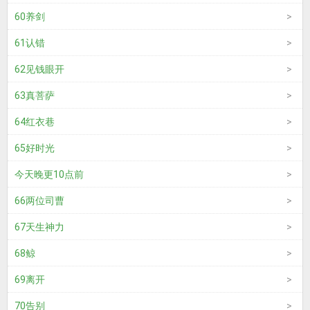
60养剑
61认错
62见钱眼开
63真菩萨
64红衣巷
65好时光
今天晚更10点前
66两位司曹
67天生神力
68鲸
69离开
70告别