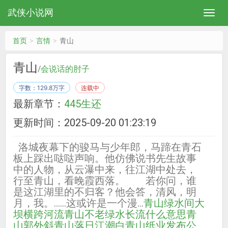
武侠小说网
首页
言情
青山
青山
/
会说话的肘子
字数：129.8万字
连载中
最新章节：
445生还
更新时间：2025-09-20 01:23:19
洛城夜幕下的骏马与少年郎，马蹄在青石
板上踩出哒哒声响。他仿佛说书先生故事
中的人物，从云瀑中来，往江湖中处去，
行至青山，看晚霞西落。 若你问，谁
是这江湖里的不归客？他会答，清风，明
月，我。……这或许是一个漫…
青山绿水间大
坝横跨河流
青山不老绿水长流什么意思
青
山郭外斜
青山落日江潮白
青山纸业发布公