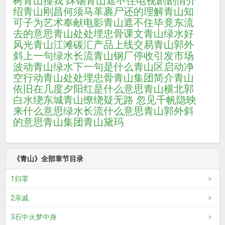
树
青山撞我 姀锡
青山遮不住电视剧剧情介
绍
青山刚昌
何须马革裹尸还的理解
青山知
可子为艺术奉献电影
青山遮不住毕竟东流
去的意思
青山处处埋忠骨课文
青山绿水好
风光
青山江滩碳汇产品上线交易
青山郭外
斜上一句
绿水长流
青山钢厂停收引发市场
波动
青山绿水下一句是什么
青山区启动净
空行动
青山处处埋忠骨
青山集团简介
青山
依旧在几度夕阳红是什么意思
青山横北郭
白水绕东城
青山缭绕疑无路 忽见千帆隐映
来什么意思
绿水长流什么意思
青山郭外斜
的意思
青山集团
青山黛玛
《青山》全部章节目录
1归零
2亲戚
3石中火梦中身