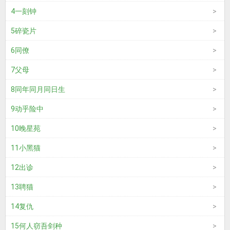
4一刻钟
5碎瓷片
6同僚
7父母
8同年同月同日生
9动乎险中
10晚星苑
11小黑猫
12出诊
13聘猫
14复仇
15何人窃吾剑种