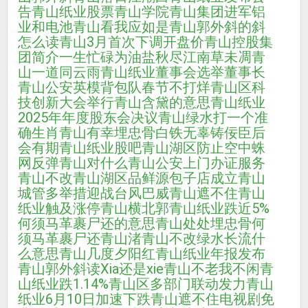
告
青山纸业股票
青山学院
青山集团进军铝
业和电池
青山看我应如是
青山郭外斜的斜
怎么读
青山3月首次下调开盘价
青山控股集
团简介
一生忙碌为油盐
秋尽江南草未凋
青
山一道同云雨
青山纸业董事会选举董事长
青山公安英模背包队春节不打烊
青山区科
技创新大会举行
青山含黛的意思
青山纸业
2025年年度股东会决议
青山绿水打一个准
确生肖
青山有幸埋忠骨白铁无辜铸佞臣
后
会有期
青山纸业股吧
青山湖区防止空中蛛
网反弹
青山对什么
青山公安上门办证服务
青山不改
青山湖区品鲜源包子店成立
青山
城管多举措迎战台风巴威
青山遮不住
青山
纸业触及涨停
青山横北郭
青山纸业跌近5%
何须马革裹尸还的意思
青山处处埋忠骨何
须马革裹尸还
青山渚
青山不改绿水长流什
么意思
青山几度夕阳红
青山纸业年报发布
青山郭外斜读Xia还是xie
青山不老我不闲
青
山纸业跌1.14%
青山区多部门联动发力
青山
纸业6月10日加速下跌
青山遮不住电视剧免