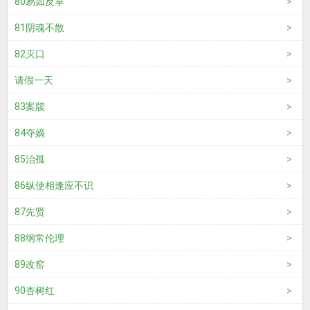
80易如反掌
81阴魂不散
82灭口
请假一天
83案牍
84夺嫡
85治孤
86纵使相逢应不识
87先贤
88纲常伦理
89改窑
90杏树红