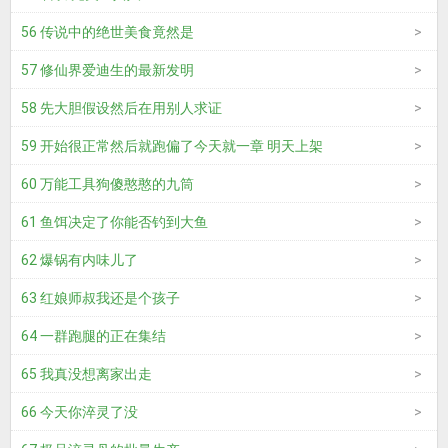
56 传说中的绝世美食竟然是
57 修仙界爱迪生的最新发明
58 先大胆假设然后在用别人求证
59 开始很正常然后就跑偏了今天就一章 明天上架
60 万能工具狗傻憨憨的九筒
61 鱼饵决定了你能否钓到大鱼
62 爆锅有内味儿了
63 红娘师叔我还是个孩子
64 一群跑腿的正在集结
65 我真没想离家出走
66 今天你淬灵了没