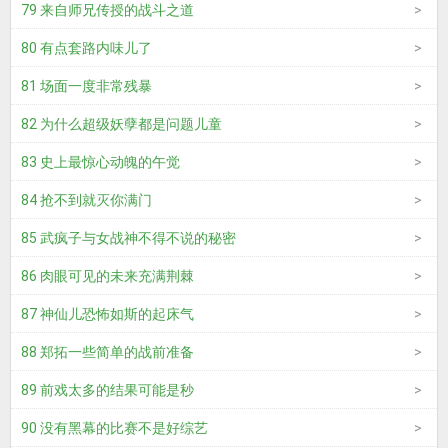
79 来自师兄传授的战斗之道
80 有点套路内味儿了
81 场面一度非常残暴
82 为什么超级妖孽都是问题儿童
83 史上最惊心动魄的午觉
84 抢不到就灭你满门
85 武疯子与女战神不得不说的秘密
86 肉眼可见的未来充满荆棘
87 神仙儿恐怖如斯的起床气
88 郑拓一些简单的战前准备
89 前戏太多的结果可能是秒
90 没有黑幕的比赛不是好综艺