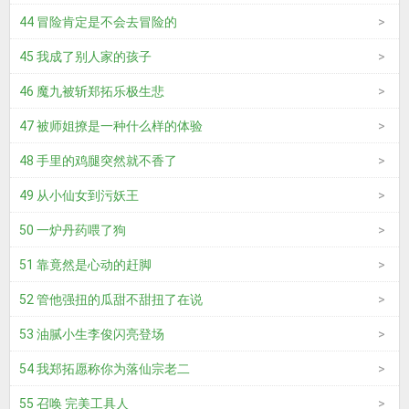
44 冒险肯定是不会去冒险的
45 我成了别人家的孩子
46 魔九被斩郑拓乐极生悲
47 被师姐撩是一种什么样的体验
48 手里的鸡腿突然就不香了
49 从小仙女到污妖王
50 一炉丹药喂了狗
51 靠竟然是心动的赶脚
52 管他强扭的瓜甜不甜扭了在说
53 油腻小生李俊闪亮登场
54 我郑拓愿称你为落仙宗老二
55 召唤 完美工具人