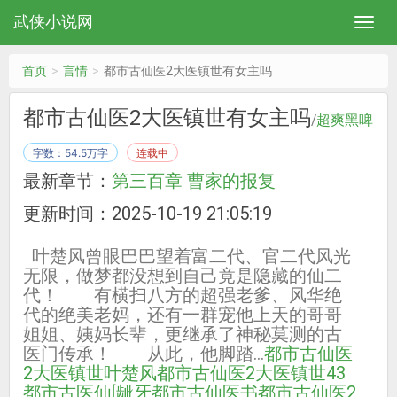
武侠小说网
首页
言情
都市古仙医2大医镇世有女主吗
都市古仙医2大医镇世有女主吗
/
超爽黑啤
字数：54.5万字
连载中
最新章节：
第三百章 曹家的报复
更新时间：2025-10-19 21:05:19
叶楚风曾眼巴巴望着富二代、官二代风光
无限，做梦都没想到自己竟是隐藏的仙二
代！ 有横扫八方的超强老爹、风华绝
代的绝美老妈，还有一群宠他上天的哥哥
姐姐、姨妈长辈，更继承了神秘莫测的古
医门传承！ 从此，他脚踏…
都市古仙医
2大医镇世叶楚风
都市古仙医2大医镇世43
都市古医仙[龇牙
都市古仙医书
都市古仙医2