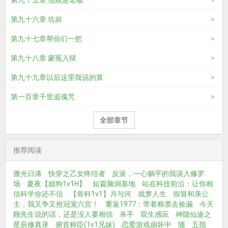
第九十五章 他就是老板
第九十六章 坑叔
第九十七章帮你们一把
第九十八章 蒙冤入狱
第九十九章以后这里我说的算
第一百章千里追魂咒
全部章节
推荐阅读
微光日浠
快穿之乙女终结者
反派，一心躺平的我误入修罗
场
夏夜【姐狗1v1H】
短篇脑洞基地
站在科技前沿：让你相
信科学你还不信
【骨科1v1】月与河
戏梦人生
假冒和亲公
主，我又争又抢冠宠六宫！
重返1977：带着粮票去捡漏
今天
顾先生说的话，还是没人要相信
杀手
双生感应
神隐仙途之
星辰修真录
俯首称臣(1v1兄妹)
恋爱游戏崩坏中
随
五指