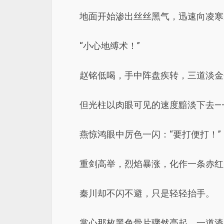
地面开始渗出丝丝黑气，迅速向凌寒
“小心地缚术！”
赵铭低喝，手中阵盘疾转，三道淡金
但光柱以肉眼可见的速度黯淡下去—
燕惊鸿眼中厉色一闪：“要打便打！”
重剑高举，烈焰暴涨，化作一条赤红
秦川却不闪不避，只是轻轻抬手。
掌心那枚黑色骨片骤然亮起，一道漆