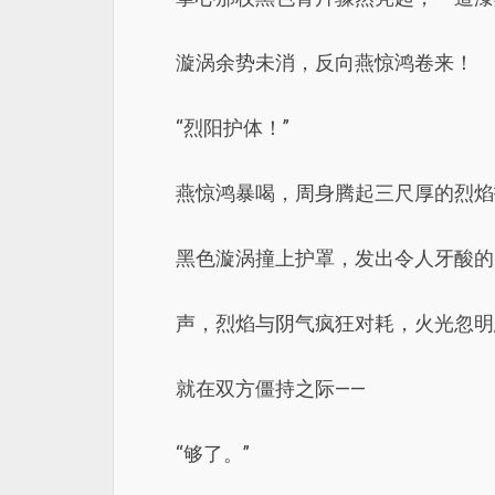
漩涡余势未消，反向燕惊鸿卷来！
“烈阳护体！”
燕惊鸿暴喝，周身腾起三尺厚的烈焰
黑色漩涡撞上护罩，发出令人牙酸的“
声，烈焰与阴气疯狂对耗，火光忽明
就在双方僵持之际——
“够了。”