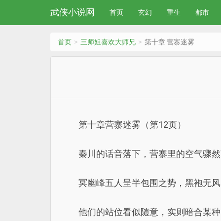
武侠小说网
首页
玄幻
重生
都市
首页
三师姐喜欢大师兄
第十章 营寨迷雾
第十章营寨迷雾（第12页）
秦川的话音落下，营寨里的空气骤然
冥幽峰五人呈半包围之势，黑袍无风
他们的站位看似随意，实则暗合某种