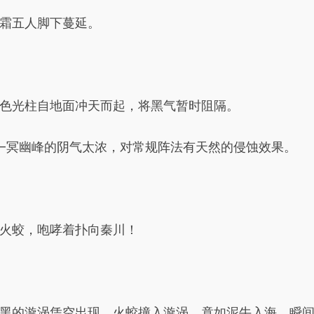
霜五人脚下蔓延。
色光柱自地面冲天而起，将黑气暂时阻隔。
—冥幽峰的阴气太浓，对常规阵法有天然的侵蚀效果。
火蛟，咆哮着扑向秦川！
黑的漩涡凭空出现，火蛟撞入漩涡，竟如泥牛入海，瞬